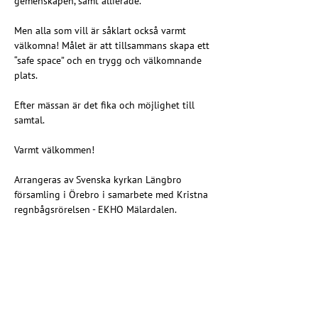
gemenskapen, samt allierade.
Men alla som vill är såklart också varmt 
välkomna! Målet är att tillsammans skapa ett 
“safe space” och en trygg och välkomnande 
plats.
Efter mässan är det fika och möjlighet till 
samtal.
Varmt välkommen!
Arrangeras av Svenska kyrkan Längbro 
församling i Örebro i samarbete med Kristna 
regnbågsrörelsen - EKHO Mälardalen.
https://www.svenskakyrkan.se/orebro/langbr
o