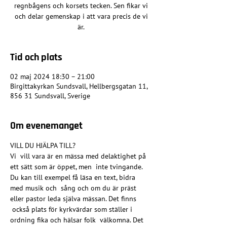
regnbågens och korsets tecken. Sen fikar vi
och delar gemenskap i att vara precis de vi
är.
Tid och plats
02 maj 2024 18:30 – 21:00
Birgittakyrkan Sundsvall, Hellbergsgatan 11,
856 31 Sundsvall, Sverige
Om evenemanget
VILL DU HJÄLPA TILL?

Vi  vill vara är en mässa med delaktighet på 
ett sätt som är öppet, men  inte tvingande. 
Du kan till exempel få läsa en text, bidra 
med musik och  sång och om du är präst 
eller pastor leda själva mässan. Det finns 
 också plats för kyrkvärdar som ställer i 
ordning fika och hälsar folk  välkomna. Det 