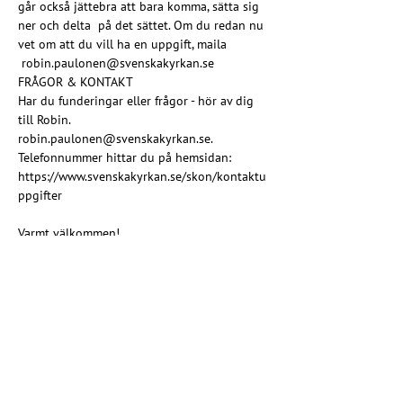
går också jättebra att bara komma, sätta sig 
ner och delta  på det sättet. Om du redan nu 
vet om att du vill ha en uppgift, maila 
 robin.paulonen@svenskakyrkan.se
FRÅGOR & KONTAKT

Har du funderingar eller frågor - hör av dig 
till Robin.

robin.paulonen@svenskakyrkan.se. 
Telefonnummer hittar du på hemsidan: 
https://www.svenskakyrkan.se/skon/kontaktu
ppgifter
Varmt välkommen!
”Vem du än är och var du än befinner dig på 
livets resa är du välkommen här”
Dela detta evenemang