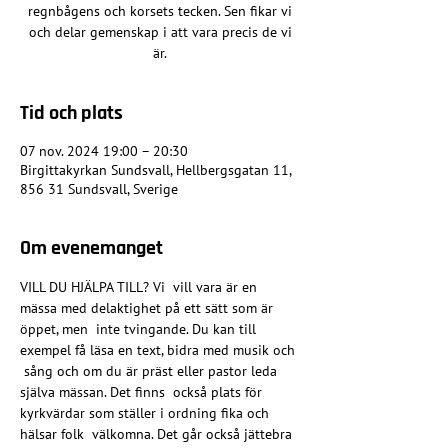
regnbågens och korsets tecken. Sen fikar vi
och delar gemenskap i att vara precis de vi
är.
Tid och plats
07 nov. 2024 19:00 – 20:30
Birgittakyrkan Sundsvall, Hellbergsgatan 11,
856 31 Sundsvall, Sverige
Om evenemanget
VILL DU HJÄLPA TILL? Vi  vill vara är en 
mässa med delaktighet på ett sätt som är 
öppet, men  inte tvingande. Du kan till 
exempel få läsa en text, bidra med musik och 
 sång och om du är präst eller pastor leda 
själva mässan. Det finns  också plats för 
kyrkvärdar som ställer i ordning fika och 
hälsar folk  välkomna. Det går också jättebra 