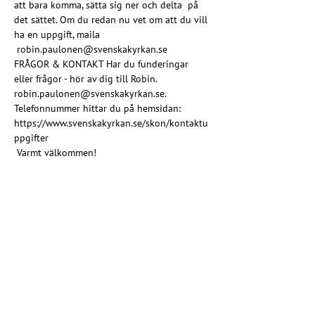
att bara komma, sätta sig ner och delta  på 
det sättet. Om du redan nu vet om att du vill 
ha en uppgift, maila 
 robin.paulonen@svenskakyrkan.se
FRÅGOR & KONTAKT Har du funderingar 
eller frågor - hör av dig till Robin. 
robin.paulonen@svenskakyrkan.se. 
Telefonnummer hittar du på hemsidan: 
https://www.svenskakyrkan.se/skon/kontaktu
ppgifter
 Varmt välkommen!
”Vem du än är och var du än befinner dig på 
livets resa är du välkommen här”
Dela detta evenemang