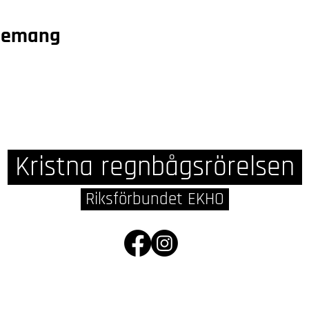
enemang
Kristna regnbågsrörelsen
Riksförbundet EKHO
010 - 555 86 26