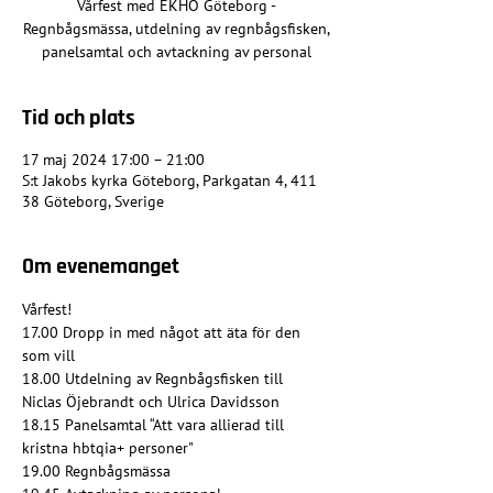
Vårfest med EKHO Göteborg -
Regnbågsmässa, utdelning av regnbågsfisken,
panelsamtal och avtackning av personal
Tid och plats
17 maj 2024 17:00 – 21:00
S:t Jakobs kyrka Göteborg, Parkgatan 4, 411
38 Göteborg, Sverige
Om evenemanget
Vårfest!
17.00 Dropp in med något att äta för den 
som vill
18.00 Utdelning av Regnbågsfisken till 
Niclas Öjebrandt och Ulrica Davidsson
18.15 Panelsamtal “Att vara allierad till 
kristna hbtqia+ personer"
19.00 Regnbågsmässa