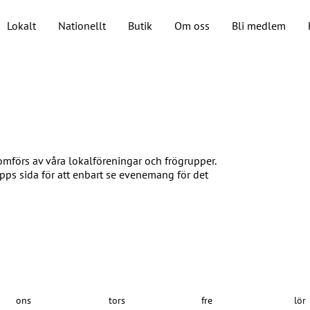
Lokalt
Nationellt
Butik
Om oss
Bli medlem
förs av våra lokalföreningar och frögrupper.
upps sida för att enbart se evenemang för det
ons
tors
fre
lör