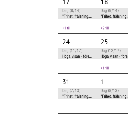
17
18
Dag (8/14)
Dag (9/14)
"Frihet, frälsning, frigörelse" Jönköping
"Frihet,
+1 till
+2 till
24
25
Dag (11/17)
Dag (12/17)
Höga visan - föreställning om lesbisk kärlek
Höga visa
+1 till
31
1
Dag (7/13)
Dag (8/13)
"Frihet, frälsning, frigörelse" Kumla
"Frihet