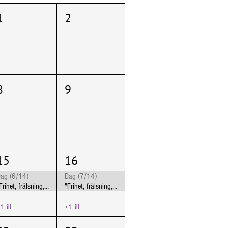
1
2
8
9
15
16
ag (6/14)
Dag (7/14)
"Frihet, frälsning, frigörelse" Jönköping
"Frihet, frälsning, frigörelse" Jönköping
1 till
+1 till