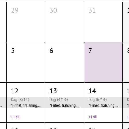
29
30
31
5
6
7
12
13
14
Dag (3/14)
Dag (4/14)
Dag (5/14)
D
 frälsning, frigörelse" Jönköping
"Frihet, frälsning, frigörelse" Jönköping
"Frihet, frälsning, frigörelse" Jönköping
"Frihet, frälsning, frigörelse" Jönköping
+1 till
+1 till
+