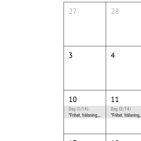
27
28
3
4
10
11
Dag (1/14)
Dag (2/14)
"Frihet, frälsning, frigörelse" Jönköping
"Frihet,