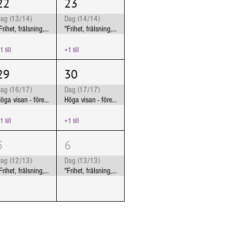
22
23
ag (13/14)
Dag (14/14)
"Frihet, frälsning, frigörelse" Jönköping
"Frihet, frälsning, frigörelse" Jönköping
1 till
+1 till
29
30
ag (16/17)
Dag (17/17)
Höga visan - föreställning om lesbisk kärlek
Höga visan - föreställning om lesbisk kärlek
1 till
+1 till
5
6
ag (12/13)
Dag (13/13)
"Frihet, frälsning, frigörelse" Kumla
"Frihet, frälsning, frigörelse" Kumla