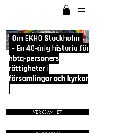
Om EKHO Stockholm
- En 40-årig historia för
hbtq-personers
rättigheter i
församlingar och kyrkor
VERKSAMHET