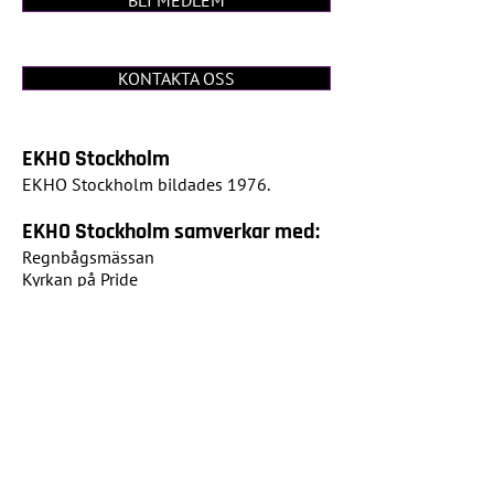
BLI MEDLEM
KONTAKTA OSS
EKHO Stockholm
EKHO Stockholm bildades 1976.
EKHO Stockholm samverkar med:
Regnbågsmässan
Kyrkan på Pride
Stockholms stift
Queermässan
Queersamfundet Olivträdet
Kristna regnbågsrörelsen
Riksförbundet EKHO