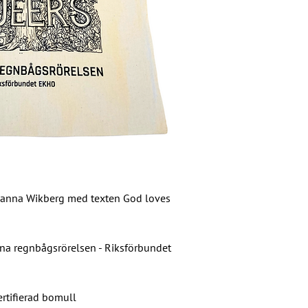
ohanna Wikberg med texten God loves
stna regnbågsrörelsen - Riksförbundet
rtifierad bomull