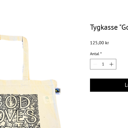
Tygkasse "G
Pris
125,00 kr
Antal
*
L