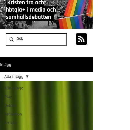
Kristen tro och
hbtqia+ i media och
samhällsdebatten
Inlägg
Alla inlägg
Alla inlägg
Play
Debatt
Reflektion
Artiklar