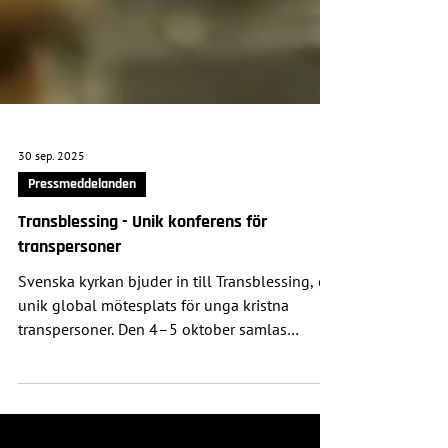
30 sep. 2025
Pressmeddelanden
Transblessing - Unik konferens för
transpersoner
Svenska kyrkan bjuder in till Transblessing, en
unik global mötesplats för unga kristna
transpersoner. Den 4–5 oktober samlas
deltagare från hela världen till föreläsningar,
panelsamtal, gudstjänster och workshops
ledda av transpersoner.