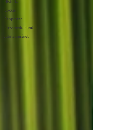
Historia
Böcker
Rapporter
Pressmeddelanden
Jubileumsåret