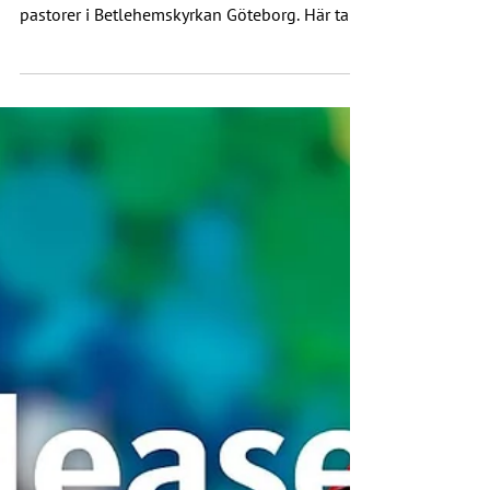
”Låt oss prata” är en poddserie i tre delar av
Lovisa Almén och Robert Eriksson som är
pastorer i Betlehemskyrkan Göteborg. Här tar
de...