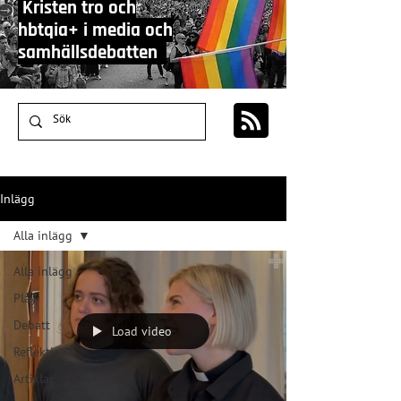
Kristen tro och
hbtqia+ i media och
samhällsdebatten
Inlägg
Alla inlägg
Alla inlägg
Play
Debatt
Load video
Reflektion
Artiklar