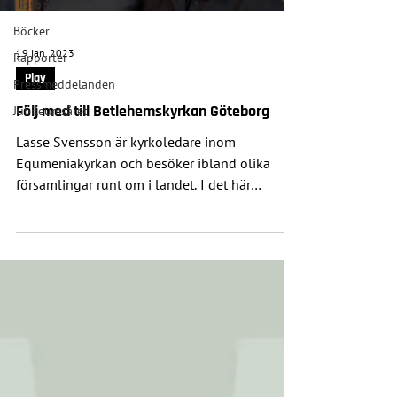
Historia
Böcker
19 jan. 2023
Rapporter
Play
Pressmeddelanden
Följ med till Betlehemskyrkan Göteborg
Jubileumsåret
Lasse Svensson är kyrkoledare inom
Equmeniakyrkan och besöker ibland olika
församlingar runt om i landet. I det här
avsnittet besöker han...