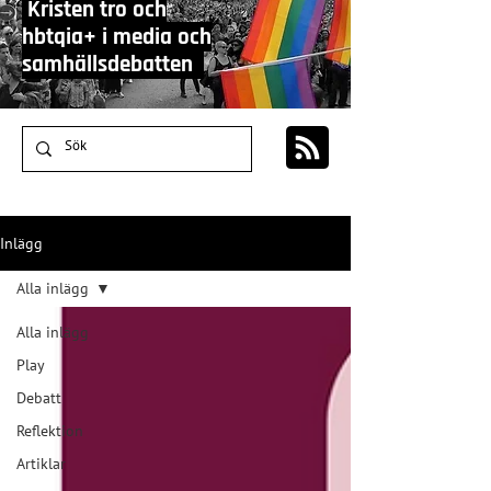
Kristen tro och
hbtqia+ i media och
samhällsdebatten
Inlägg
Alla inlägg
Alla inlägg
Play
Debatt
Reflektion
Artiklar