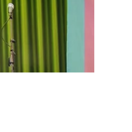
med egna värderingar, livsval eller
förväntningar från familjen eller det
omgivande samhället.