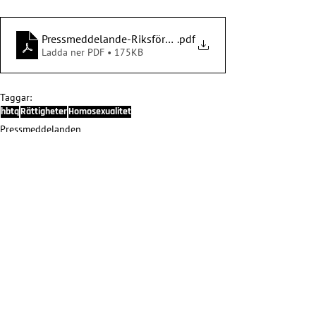
Pressmeddelande-Riksförbundet-EKHO-22032023
.pdf
Ladda ner PDF • 175KB
Taggar:
hbtq
Rättigheter
Homosexualitet
Pressmeddelanden