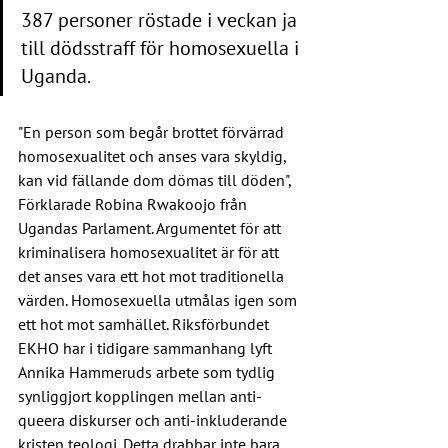
387 personer röstade i veckan ja 
till dödsstraff för homosexuella i 
Uganda.
"En person som begår brottet förvärrad 
homosexualitet och anses vara skyldig, 
kan vid fällande dom dömas till döden", 
Förklarade Robina Rwakoojo från 
Ugandas Parlament. Argumentet för att 
kriminalisera homosexualitet är för att 
det anses vara ett hot mot traditionella 
värden. Homosexuella utmålas igen som 
ett hot mot samhället. Riksförbundet 
EKHO har i tidigare sammanhang lyft 
Annika Hammeruds arbete som tydlig 
synliggjort kopplingen mellan anti-
queera diskurser och anti-inkluderande 
kristen teologi. Detta drabbar inte bara 