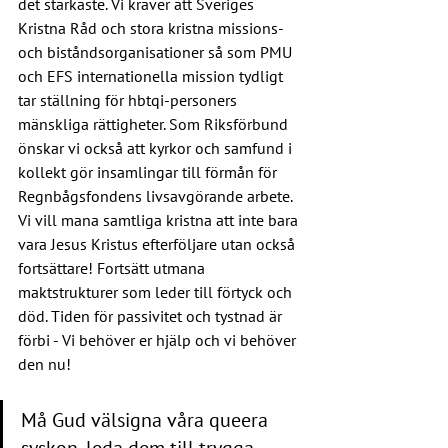
det starkaste. Vi kräver att Sveriges 
Kristna Råd och stora kristna missions- 
och biståndsorganisationer så som PMU 
och EFS internationella mission tydligt 
tar ställning för hbtqi-personers 
mänskliga rättigheter. Som Riksförbund 
önskar vi också att kyrkor och samfund i 
kollekt gör insamlingar till förmån för 
Regnbågsfondens livsavgörande arbete. 
Vi vill mana samtliga kristna att inte bara 
vara Jesus Kristus efterföljare utan också 
fortsättare! Fortsätt utmana 
maktstrukturer som leder till förtyck och 
död. Tiden för passivitet och tystnad är
förbi - Vi behöver er hjälp och vi behöver 
den nu!
Må Gud välsigna våra queera 
syskon, leda dem till trygga 