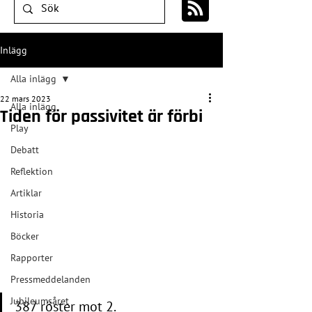
Inlägg
Alla inlägg
22 mars 2023
Alla inlägg
Tiden för passivitet är förbi
Play
Debatt
Reflektion
Artiklar
Historia
Böcker
Rapporter
Pressmeddelanden
Jubileumsåret
387 röster mot 2.