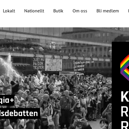
Lokalt
Nationellt
Butik
Om oss
Bli medlem
qia+
llsdebatten