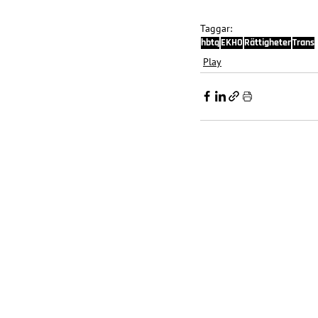
Taggar:
hbtq
EKHO
Rättigheter
Trans
Play