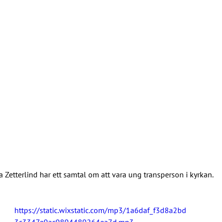
 Zetterlind har ett samtal om att vara ung transperson i kyrkan.
https://static.wixstatic.com/mp3/1a6daf_f3d8a2bd
3c3347e9ac9894489264ea7d.mp3