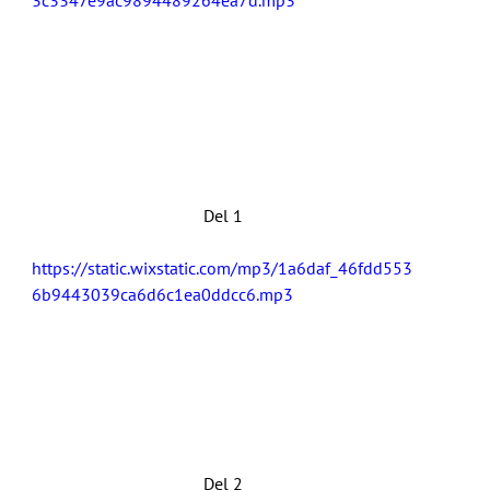
Del 1
https://static.wixstatic.com/mp3/1a6daf_46fdd553
6b9443039ca6d6c1ea0ddcc6.mp3
Del 2